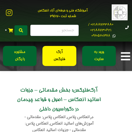
آموزشگاه فنی و حرفه‌ای آزاد انعکاس
شماره ثبت 29570
02188733880 /
02188730621
0
0۹۲۰۵۲۰۱۳۸۸
ورود به
آرک
مشاوره
سایت
فلیکس
رایگان
آرک‌فلیکس: بخش مقدماتی – جزوات
اساتید انعکاس – اصول و قواعد چیدمان
در دکوراسیون داخلی
انعکاس پلاس
انعکاس پلاس: مقدماتی -
در
,
آموزش‌های اساتید انعکاس
انعکاس پلاس:
,
مقدماتی - جزوات اساتید انعکاس