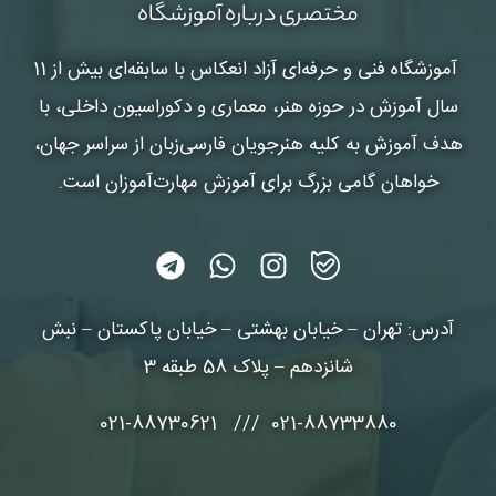
مختصری درباره آموزشگاه
آموزشگاه فنی و حرفه‌ای آزاد انعکاس
با سابقه‌ای بیش از 11
سال آموزش در حوزه هنر، معماری و دکوراسیون داخلی، با
هدف آموزش به کلیه هنرجویان فارسی‌زبان از سراسر جهان،
خواهان گامی بزرگ برای آموزش مهارت‌آموزان است.
آدرس: تهران – خیابان بهشتی – خیابان پاکستان – نبش
شانزدهم – پلاک 58 طبقه 3
021-88733880 /// 021-88730621