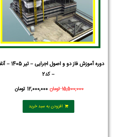
دوره آموزش فاز دو و اصول اجرایی
– کد2
15,500,000
تومان
12,000,000
تومان
افزودن به سبد خرید
نام و نام خانوادگی :
*