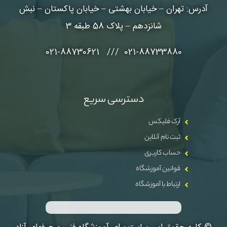
آدرس: تهران – خیابان بهشتی – خیابان پاکستان – نبش
شانزدهم – پلاک 58 طبقه 3
021-88733880 /// 021-88730621
دسترسی سریع
آرک فلیکس
ثبت نام آنلاین
حساب کاربری
قوانین آموزشگاه
ارتباط با آموزشگاه