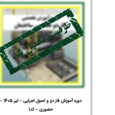
تلفن همراه :
*
شماره واتس‌اپ :
*
دوره آموزش فاز دو و اصول اجرایی – تیر 1405
حضوری – کد1