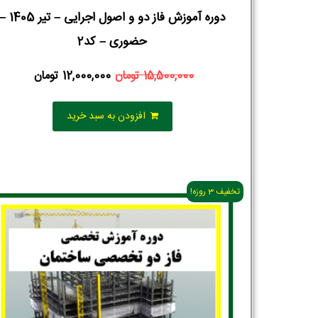
دوره آموزش فاز دو و اصول اجرایی – تیر 1405
حضوری – کد2
15,500,000
تومان
12,000,000
تومان
افزودن به سبد خرید
تخفیف 3 روزه!