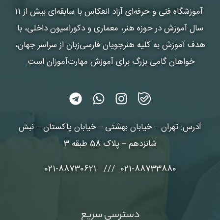
آموزشگاه فنی و حرفه‌ای آزاد انعکاس
با سابقه‌ای بیش از 11
سال آموزش در حوزه هنر، معماری و دکوراسیون داخلی، با
هدف آموزش به کلیه هنرجویان فارسی‌زبان از سراسر جهان،
خواهان گامی بزرگ برای آموزش مهارت‌آموزان است.
آدرس: تهران – خیابان بهشتی – خیابان پاکستان – نبش
شانزدهم – پلاک 58 طبقه 3
021-88733880 /// 021-88730621
دسترسی سریع