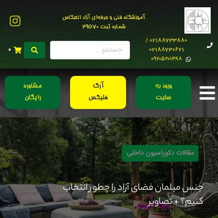
آموزشگاه فنی و حرفه‌ای آزاد انعکاس
شماره ثبت 29570
02188733880 /
02188730621
0
0۹۲۰۵۲۰۱۳۸۸
ورود به
آرک
مشاوره
سایت
فلیکس
رایگان
مقالات دکوراسیون داخلی
جنس مبلمان فضای آزاد را چطور انتخاب
کنیم؟ + تصاویر