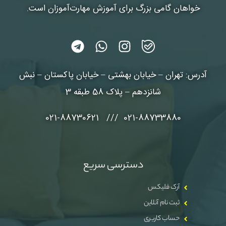
خواهان گامی بزرگ برای آموزش مهارت‌آموزان است.
آدرس: تهران – خیابان بهشتی – خیابان پاکستان – نبش
شانزدهم – پلاک 58 طبقه 3
021-88733880 /// 021-88730621
دسترسی سریع
آرک فلیکس
ثبت نام آنلاین
حساب کاربری