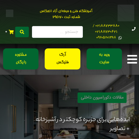
آموزشگاه فنی و حرفه‌ای آزاد انعکاس
شماره ثبت 29570
02188733880 /
02188730621
0
0۹۲۰۵۲۰۱۳۸۸
ورود به
آرک
مشاوره
سایت
فلیکس
رایگان
مقالات دکوراسیون داخلی
ایده‌هایی برای جزیره کوچکتر در آشپزخانه
+ تصاویر