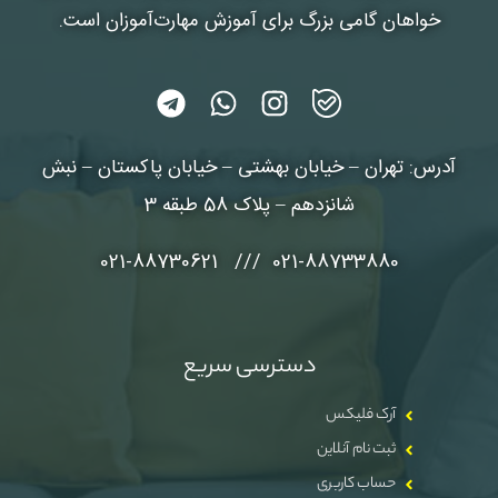
خواهان گامی بزرگ برای آموزش مهارت‌آموزان است.
آدرس: تهران – خیابان بهشتی – خیابان پاکستان – نبش
شانزدهم – پلاک 58 طبقه 3
021-88733880 /// 021-88730621
دسترسی سریع
آرک فلیکس
ثبت نام آنلاین
حساب کاربری