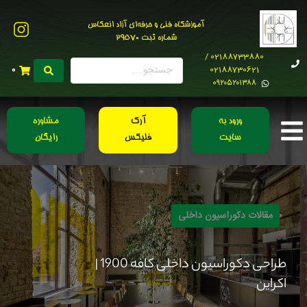
آموزشگاه فنی و حرفه‌ای آزاد انعکاس
شماره ثبت 29570
02188733880 /
02188730621
0
0۹۲۰۵۲۰۱۳۸۸
ورود به
آرک
مشاوره
سایت
فلیکس
رایگان
مقالات دکوراسیون داخلی
طراحی دکوراسیون داخلی کافه 1900 |
اکراین