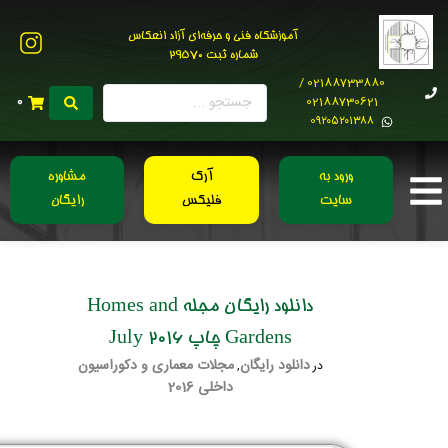
آموزشگاه فنی و حرفه‌ای آزاد انعکاس
شماره ثبت 29570
02188733880 /
02188730621
0
0۹۲۰۵۲۰۱۳۸۸
ورود به
آرک
مشاوره
سایت
فلیکس
رایگان
دانلود رایگان مجله Homes and
Gardens چاپ July 2016
دانلود رایگان
مجلات معماری و دکوراسیون
در
,
داخلی 2016