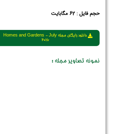
حجم فایل :‌ 62 مگابایت
دانلود رایگان مجله Homes and Gardens - July
2016
نمونه تصاویر مجله :