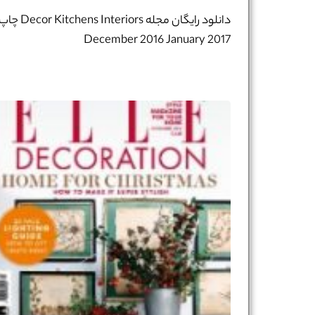
تلفن همراه :
*
دانلود رایگان مجله Decor Kitchens Interiors چ
December 2016 January 2017​
شماره واتس‌اپ :
*