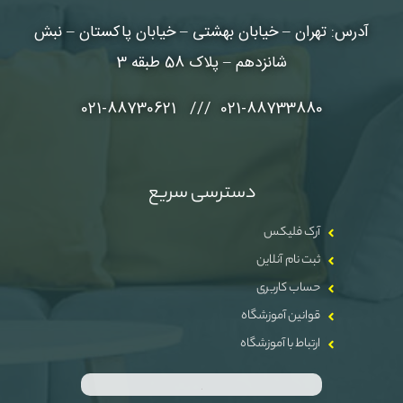
آدرس: تهران – خیابان بهشتی – خیابان پاکستان – نبش
شانزدهم – پلاک 58 طبقه 3
021-88733880 /// 021-88730621
دسترسی سریع
آرک فلیکس
ثبت نام آنلاین
حساب کاربری
قوانین آموزشگاه
ارتباط با آموزشگاه