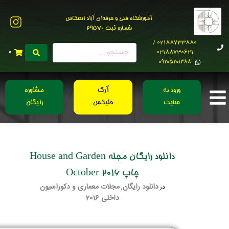
آموزشگاه فنی و حرفه‌ای آزاد انعکاس
شماره ثبت 29570
02188733880 /
02188730621
0
0۹۲۰۵۲۰۱۳۸۸
ورود به
آرک
مشاوره
سایت
فلیکس
رایگان
دانلود رایگان مجله House and Garden
چاپ October 2016
دانلود رایگان
مجلات معماری و دکوراسیون
در
,
داخلی 2016