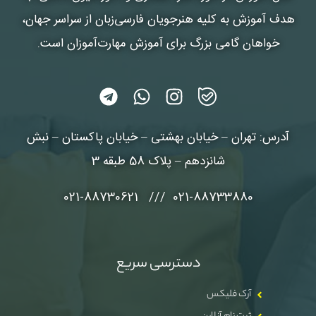
هدف آموزش به کلیه هنرجویان فارسی‌زبان از سراسر جهان،
خواهان گامی بزرگ برای آموزش مهارت‌آموزان است.
آدرس: تهران – خیابان بهشتی – خیابان پاکستان – نبش
شانزدهم – پلاک 58 طبقه 3
021-88733880 /// 021-88730621
دسترسی سریع
آرک فلیکس