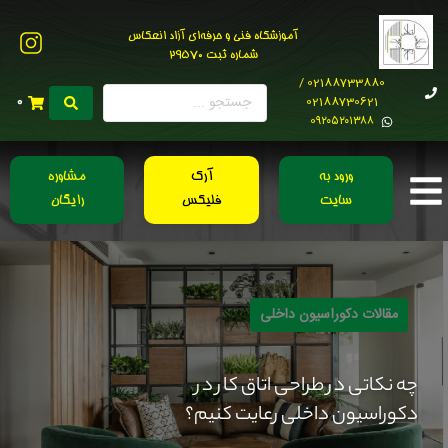
آموزشگاه فنی و حرفه‌ای آزاد انعکاس
شماره ثبت 29570
02188733880 /
02188730621
0
0۹۲۰۵۲۰۱۳۸۸
ورود به
آرک
مشاوره
سایت
فلیکس
رایگان
مقالات دکوراسیون داخلی
چه نکاتی در طراحی اتاق کار در
دکوراسیون داخلی رعایت کنیم؟