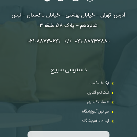
آدرس: تهران – خیابان بهشتی – خیابان پاکستان – نبش
شانزدهم – پلاک 58 طبقه 3
021-88733880 /// 021-88730621
دسترسی سریع
آرک فلیکس
ثبت نام آنلاین
حساب کاربری
قوانین آموزشگاه
ارتباط با آموزشگاه