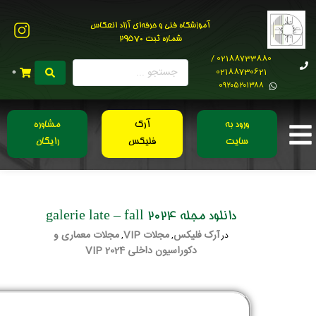
آموزشگاه فنی و حرفه‌ای آزاد انعکاس
شماره ثبت 29570
02188733880 /
02188730621
0
0۹۲۰۵۲۰۱۳۸۸
ورود به
آرک
مشاوره
سایت
فلیکس
رایگان
دانلود مجله galerie late – fall 2024
آرک فلیکس
مجلات VIP
مجلات معماری و
در
,
,
دکوراسیون داخلی 2024 VIP