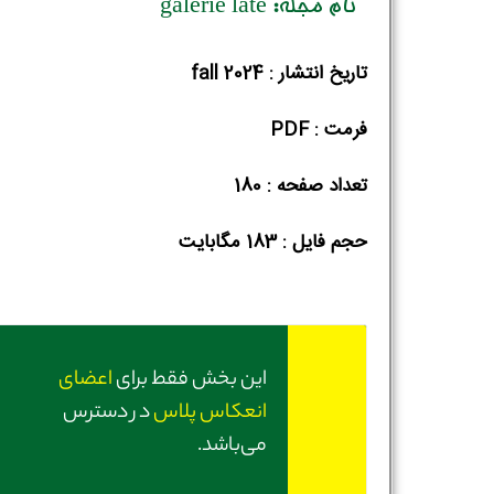
نام مجله: galerie late
تاریخ انتشار : fall 2024
فرمت : PDF
تعداد صفحه : 180
حجم فایل :‌ 183 مگابایت
این بخش فقط برای
اعضای
انعکاس پلاس
در دسترس
می‌باشد.