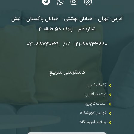
آدرس: تهران – خیابان بهشتی – خیابان پاکستان – نبش
شانزدهم – پلاک 58 طبقه 3
021-88733880 /// 021-88730621
دسترسی سریع
آرک فلیکس
ثبت نام آنلاین
حساب کاربری
قوانین آموزشگاه
ارتباط با آموزشگاه