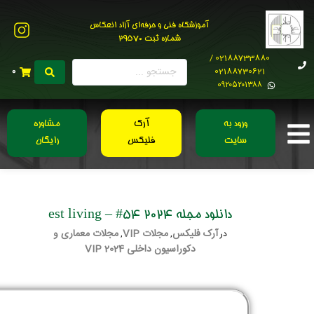
آموزشگاه فنی و حرفه‌ای آزاد انعکاس
شماره ثبت 29570
02188733880 /
02188730621
0
0۹۲۰۵۲۰۱۳۸۸
ورود به
آرک
مشاوره
سایت
فلیکس
رایگان
دانلود مجله est living – #54 2024
آرک فلیکس
مجلات VIP
مجلات معماری و
در
,
,
دکوراسیون داخلی 2024 VIP