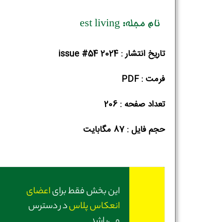
نام مجله: est living
تاریخ انتشار : issue #54 2024
فرمت : PDF
تعداد صفحه : 206
حجم فایل :‌ 87 مگابایت
این بخش فقط برای
اعضای
انعکاس پلاس
در دسترس
می‌باشد.