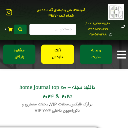
آموزشگاه فنی و حرفه‌ای آزاد انعکاس
شماره ثبت 29570
02188733880 /
02188730621
0
0۹۲۰۵۲۰۱۳۸۸
ورود به
آرک
مشاوره
سایت
فلیکس
رایگان
دانلود مجله home journal top 50 –
2024 & 2025
آرک فلیکس
مجلات VIP
مجلات معماری و
در
,
,
دکوراسیون داخلی 2024 VIP