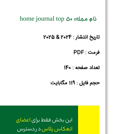
نام مجله: home journal top 50
تاریخ انتشار : 2024 & 2025
فرمت : PDF
تعداد صفحه : 140
حجم فایل :‌ 119 مگابایت
این بخش فقط برای
اعضای
انعکاس پلاس
در دسترس