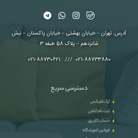
آدرس: تهران – خیابان بهشتی – خیابان پاکستان – نبش
شانزدهم – پلاک 58 طبقه 3
021-88733880 /// 021-88730621
دسترسی سریع
آرک فلیکس
ثبت نام آنلاین
حساب کاربری
قوانین آموزشگاه