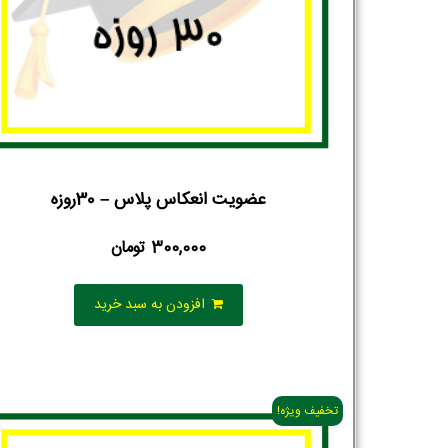
عضویت انعکاس پلاس – 30روزه
300,000
تومان
افزودن به سبد خرید
تخفیف ویژه!