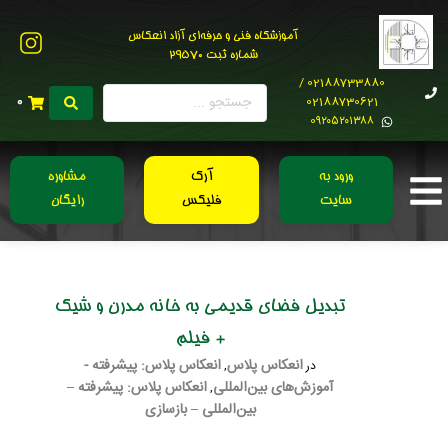
آموزشگاه فنی و حرفه‌ای آزاد انعکاس
شماره ثبت 29570
02188733880 /
02188730621
0
0۹۲۰۵۲۰۱۳۸۸
ورود به
آرک
مشاوره
سایت
فلیکس
رایگان
تبدیل فضای قدیمی به خانه مدرن و شیک
+ فیلم
انعکاس پلاس
انعکاس پلاس: پیشرفته -
در
,
آموزش‌های بین‌المللی
انعکاس پلاس: پیشرفته –
,
بین‌المللی – بازسازی