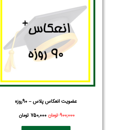
عضویت انعکاس پلاس – 90روزه
900,000
تومان
750,000
تومان