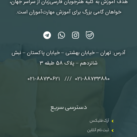
هدف آموزش به کلیه هنرجویان فارسی‌زبان از سراسر جهان،
خواهان گامی بزرگ برای آموزش مهارت‌آموزان است.
آدرس: تهران – خیابان بهشتی – خیابان پاکستان – نبش
شانزدهم – پلاک 58 طبقه 3
021-88733880 /// 021-88730621
دسترسی سریع
آرک فلیکس
ثبت نام آنلاین