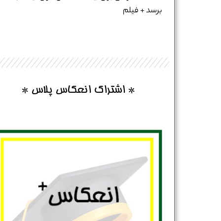
برسد + فیلم
تلفن همراه :
*
شماره واتس‌اپ :
*
* اشتراک انعکاس پلاس *