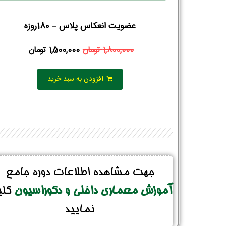
عضویت انعکاس پلاس – 180روزه
1,800,000
تومان
1,500,000
تومان
افزودن به سبد خرید
جهت مشاهده اطلاعات دوره جامع
آموزش معماری داخلی و دکوراسیون
کل
نمایید