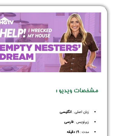
مشخصات ویدیو :
زبان اصلی :
انگلیسی
زیرنویس :‌
فارسی
مدت :
19 دقیقه