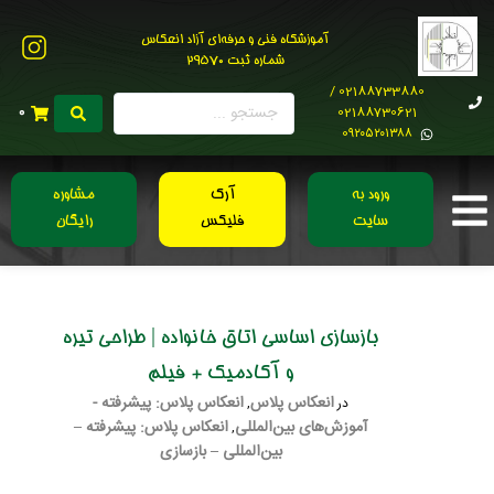
آموزشگاه فنی و حرفه‌ای آزاد انعکاس
شماره ثبت 29570
02188733880 /
02188730621
0
0۹۲۰۵۲۰۱۳۸۸
ورود به
آرک
مشاوره
سایت
فلیکس
رایگان
بازسازی اساسی اتاق خانواده | طراحی تیره
و آکادمیک + فیلم
انعکاس پلاس
انعکاس پلاس: پیشرفته -
در
,
آموزش‌های بین‌المللی
انعکاس پلاس: پیشرفته –
,
بین‌المللی – بازسازی