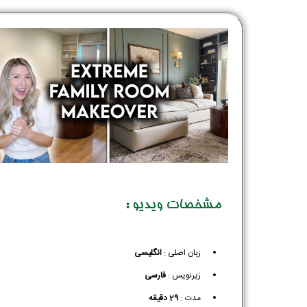
مشخصات ویدیو :
زبان اصلی :
انگلیسی
زیرنویس :‌
فارسی
مدت :
29 دقیقه