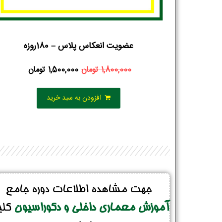
عضویت انعکاس پلاس – 180روزه
1,800,000
تومان
1,500,000
تومان
افزودن به سبد خرید
جهت مشاهده اطلاعات دوره جامع
آموزش معماری داخلی و دکوراسیون
کل