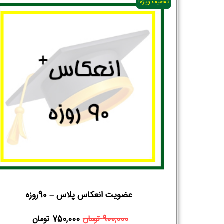
تخفیف ویژه!
عضویت انعکاس پلاس – 90روزه
900,000
تومان
750,000
تومان