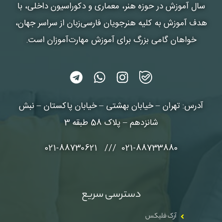
سال آموزش در حوزه هنر، معماری و دکوراسیون داخلی، با
هدف آموزش به کلیه هنرجویان فارسی‌زبان از سراسر جهان،
خواهان گامی بزرگ برای آموزش مهارت‌آموزان است.
آدرس: تهران – خیابان بهشتی – خیابان پاکستان – نبش
شانزدهم – پلاک 58 طبقه 3
021-88733880 /// 021-88730621
دسترسی سریع
آرک فلیکس