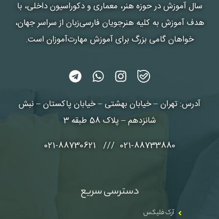
سال آموزش در حوزه هنر، معماری و دکوراسیون داخلی، با
هدف آموزش به کلیه هنرجویان فارسی‌زبان از سراسر جهان،
خواهان گامی بزرگ برای آموزش مهارت‌آموزان است.
آدرس: تهران – خیابان بهشتی – خیابان پاکستان – نبش
شانزدهم – پلاک 58 طبقه 3
021-88733880 /// 021-88730621
دسترسی سریع
آرک فلیکس