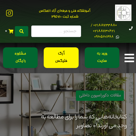
آموزشگاه فنی و حرفه‌ای آزاد انعکاس
شماره ثبت 29570
02188733880 /
02188730621
0
0۹۲۰۵۲۰۱۳۸۸
ورود به
آرک
مشاوره
سایت
فلیکس
رایگان
مقالات دکوراسیون داخلی
کتابخانه‌هایی که شما را برای مطالعه به
وجد می آورند!+ تصاویر