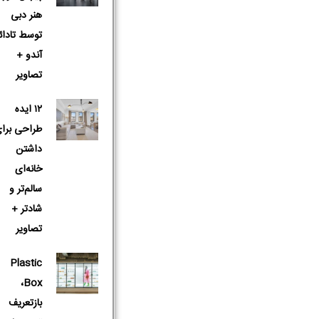
هنر دبی
توسط تادائ
آندو +
تصاویر
۱۲ ایده
طراحی برا
داشتن
خانه‌ای
سالم‌تر و
شادتر +
تصاویر
Plastic
Box،
بازتعریف