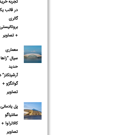
تجربه خرید
در قالب یک
گالری
بروتالیستی
+ تصاویر
معماری
سیال “زاها
حدید
آرشیتکتز” د
گوانگژو +
تصاویر
پل یادمانی 
سانتیاگو
کالاتراوا +
تصاویر