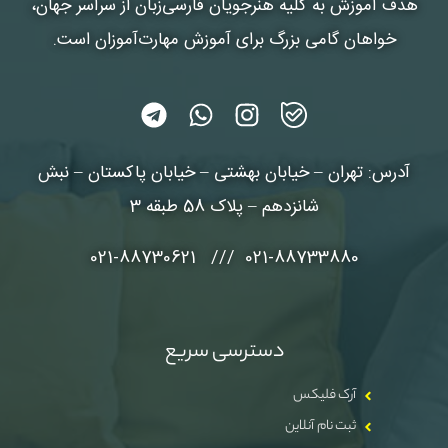
هدف آموزش به کلیه هنرجویان فارسی‌زبان از سراسر جهان،
خواهان گامی بزرگ برای آموزش مهارت‌آموزان است.
آدرس: تهران – خیابان بهشتی – خیابان پاکستان – نبش
شانزدهم – پلاک 58 طبقه 3
021-88733880 /// 021-88730621
دسترسی سریع
آرک فلیکس
ثبت نام آنلاین