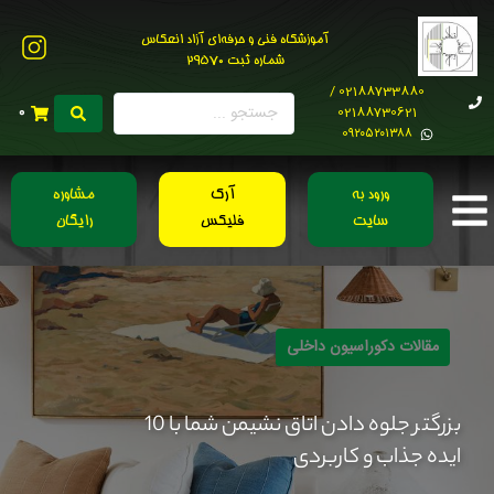
آموزشگاه فنی و حرفه‌ای آزاد انعکاس
شماره ثبت 29570
02188733880 /
02188730621
0
0۹۲۰۵۲۰۱۳۸۸
ورود به
آرک
مشاوره
سایت
فلیکس
رایگان
مقالات دکوراسیون داخلی
بزرگتر جلوه دادن اتاق نشیمن شما با 10
ایده جذاب و کاربردی