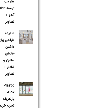
هنر دبی
توسط تادائ
آندو +
تصاویر
۱۲ ایده
طراحی برا
داشتن
خانه‌ای
سالم‌تر و
شادتر +
تصاویر
Plastic
Box،
بازتعریف
تجربه خرید