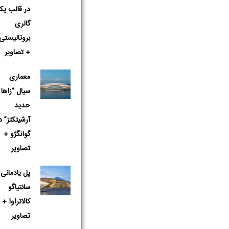
در قالب یک
گالری
بروتالیستی
+ تصاویر
معماری
سیال “زاها
حدید
آرشیتکتز” د
گوانگژو +
تصاویر
پل یادمانی 
سانتیاگو
کالاتراوا +
تصاویر