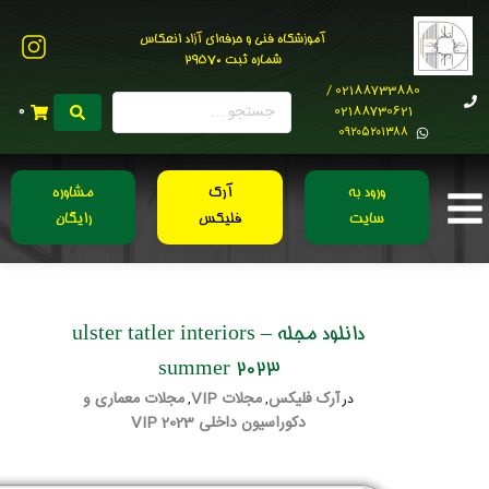
آموزشگاه فنی و حرفه‌ای آزاد انعکاس
شماره ثبت 29570
02188733880 /
02188730621
0
0۹۲۰۵۲۰۱۳۸۸
ورود به
آرک
مشاوره
سایت
فلیکس
رایگان
دانلود مجله ulster tatler interiors –
summer 2023
آرک فلیکس
مجلات VIP
مجلات معماری و
در
,
,
دکوراسیون داخلی 2023 VIP