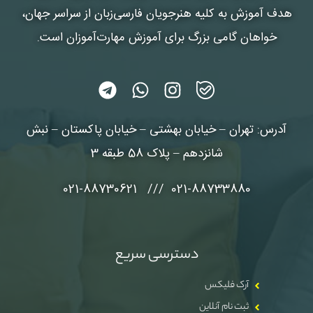
هدف آموزش به کلیه هنرجویان فارسی‌زبان از سراسر جهان،
خواهان گامی بزرگ برای آموزش مهارت‌آموزان است.
آدرس: تهران – خیابان بهشتی – خیابان پاکستان – نبش
شانزدهم – پلاک 58 طبقه 3
021-88733880 /// 021-88730621
دسترسی سریع
آرک فلیکس
ثبت نام آنلاین