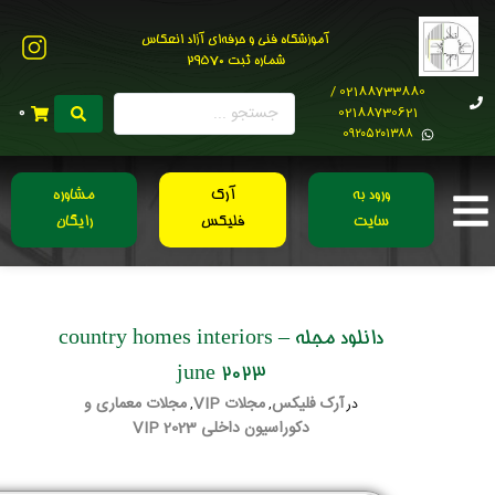
آموزشگاه فنی و حرفه‌ای آزاد انعکاس
شماره ثبت 29570
02188733880 /
02188730621
0
0۹۲۰۵۲۰۱۳۸۸
ورود به
آرک
مشاوره
سایت
فلیکس
رایگان
دانلود مجله country homes interiors –
june 2023
آرک فلیکس
مجلات VIP
مجلات معماری و
در
,
,
دکوراسیون داخلی 2023 VIP