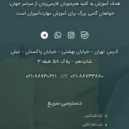
هدف آموزش به کلیه هنرجویان فارسی‌زبان از سراسر جهان،
خواهان گامی بزرگ برای آموزش مهارت‌آموزان است.
آدرس: تهران – خیابان بهشتی – خیابان پاکستان – نبش
شانزدهم – پلاک 58 طبقه 3
021-88733880 /// 021-88730621
دسترسی سریع
آرک فلیکس
ثبت نام آنلاین