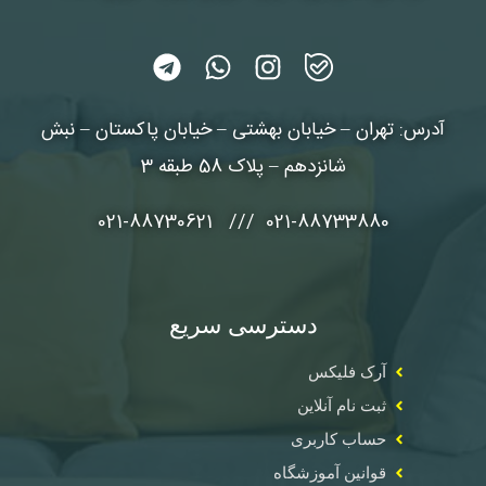
آدرس: تهران – خیابان بهشتی – خیابان پاکستان – نبش
شانزدهم – پلاک 58 طبقه 3
021-88733880 /// 021-88730621
دسترسی سریع
آرک فلیکس
ثبت نام آنلاین
حساب کاربری
قوانین آموزشگاه