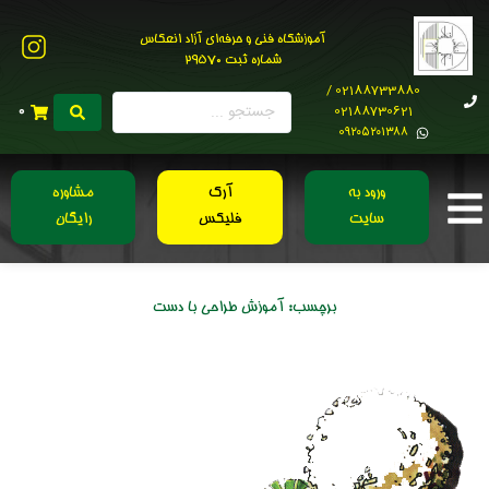
آموزشگاه فنی و حرفه‌ای آزاد انعکاس
شماره ثبت 29570
02188733880 /
02188730621
0
0۹۲۰۵۲۰۱۳۸۸
ورود به
آرک
مشاوره
سایت
فلیکس
رایگان
برچسب:
آموزش طراحی با دست