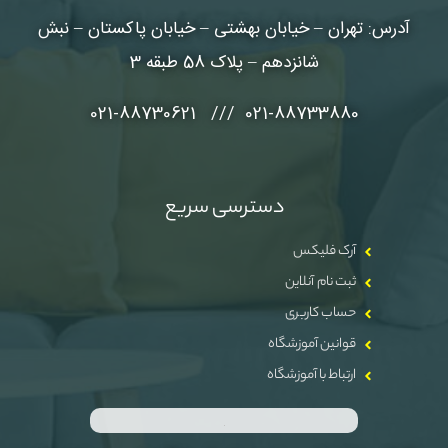
آدرس: تهران – خیابان بهشتی – خیابان پاکستان – نبش
شانزدهم – پلاک 58 طبقه 3
021-88733880 /// 021-88730621
دسترسی سریع
آرک فلیکس
ثبت نام آنلاین
حساب کاربری
قوانین آموزشگاه
ارتباط با آموزشگاه