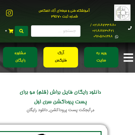
آموزشگاه فنی و حرفه‌ای آزاد انعکاس
شماره ثبت 29570
02188733880 /
02188730621
0
0۹۲۰۵۲۰۱۳۸۸
ورود به
آرک
مشاوره
سایت
فلیکس
رایگان
دانلود رایگان فایل براش (قلم) مو برای
پست پروداکشن سری اول
آبجکت پست پروداکشن
دانلود رایگان
در
,