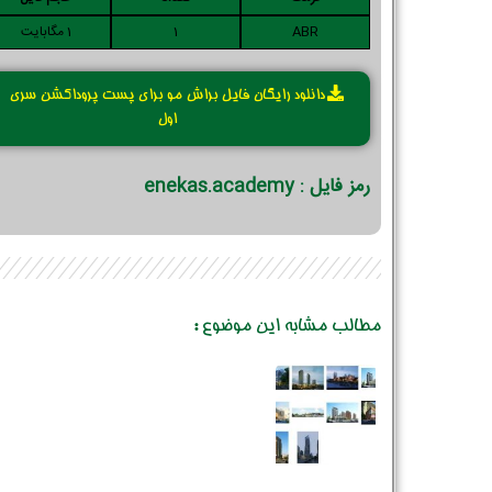
ABR
1
1 مگابایت
دانلود رایگان فایل براش مو برای پست پروداکشن سری
اول
رمز فایل : enekas.academy
مطالب مشابه این موضوع :