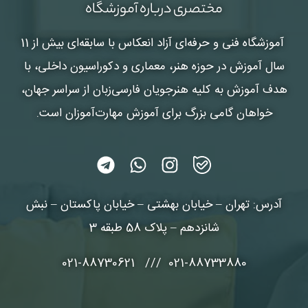
مختصری درباره آموزشگاه
آموزشگاه فنی و حرفه‌ای آزاد انعکاس
با سابقه‌ای بیش از 11
سال آموزش در حوزه هنر، معماری و دکوراسیون داخلی، با
هدف آموزش به کلیه هنرجویان فارسی‌زبان از سراسر جهان،
خواهان گامی بزرگ برای آموزش مهارت‌آموزان است.
آدرس: تهران – خیابان بهشتی – خیابان پاکستان – نبش
شانزدهم – پلاک 58 طبقه 3
021-88733880 /// 021-88730621