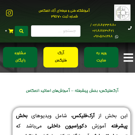
آموزشگاه فنی و حرفه‌ای آزاد انعکاس
شماره ثبت 29570
02188733880 /
02188730621
0
0۹۲۰۵۲۰۱۳۸۸
ورود به
آرک
مشاوره
سایت
فلیکس
رایگان
آرک‌فلیکس: بخش پیشرفته – آموزش‌های اساتید انعکاس
این بخش از
آرک‌فلیکس
، شامل ویدیوهای
بخش
پیشرفته
آموزش
دکوراسیون داخلی
می‌باشد که