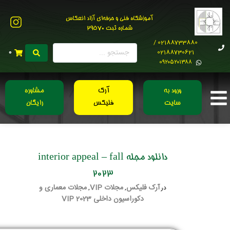
آموزشگاه فنی و حرفه‌ای آزاد انعکاس
شماره ثبت 29570
02188733880 /
02188730621
0
0۹۲۰۵۲۰۱۳۸۸
ورود به
آرک
مشاوره
سایت
فلیکس
رایگان
دانلود مجله interior appeal – fall
2023
آرک فلیکس
مجلات VIP
مجلات معماری و
در
,
,
دکوراسیون داخلی 2023 VIP