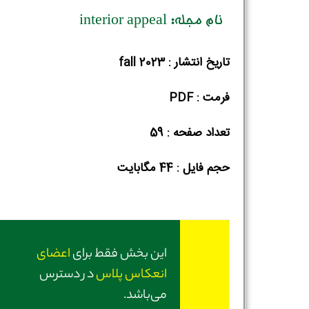
نام مجله: interior appeal
تاریخ انتشار : fall 2023
فرمت : PDF
تعداد صفحه : 59
حجم فایل :‌ 44 مگابایت
این بخش فقط برای
اعضای
انعکاس پلاس
در دسترس
می‌باشد.