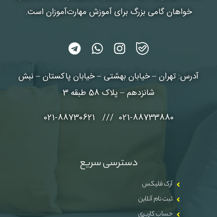
خواهان گامی بزرگ برای آموزش مهارت‌آموزان است.
آدرس: تهران – خیابان بهشتی – خیابان پاکستان – نبش
شانزدهم – پلاک 58 طبقه 3
021-88733880 /// 021-88730621
دسترسی سریع
آرک فلیکس
ثبت نام آنلاین
حساب کاربری