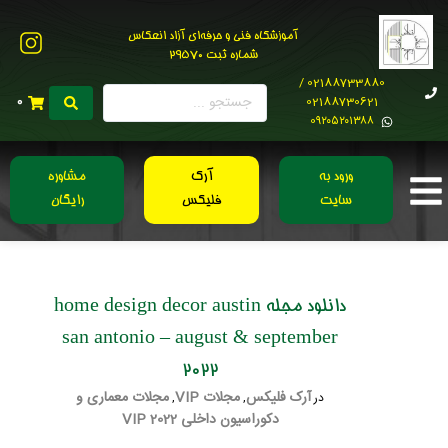
آموزشگاه فنی و حرفه‌ای آزاد انعکاس
شماره ثبت 29570
02188733880 /
02188730621
0
0۹۲۰۵۲۰۱۳۸۸
ورود به
آرک
مشاوره
سایت
فلیکس
رایگان
دانلود مجله home design decor austin
san antonio – august & september
2022
آرک فلیکس
مجلات VIP
مجلات معماری و
در
,
,
دکوراسیون داخلی 2022 VIP