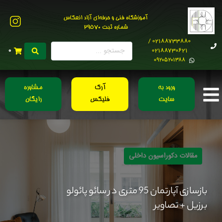
آموزشگاه فنی و حرفه‌ای آزاد انعکاس
شماره ثبت 29570
02188733880 /
02188730621
0
0۹۲۰۵۲۰۱۳۸۸
ورود به
آرک
مشاوره
سایت
فلیکس
رایگان
مقالات دکوراسیون داخلی
بازسازی آپارتمان 95 متری در سائو پائولو
برزیل + تصاویر