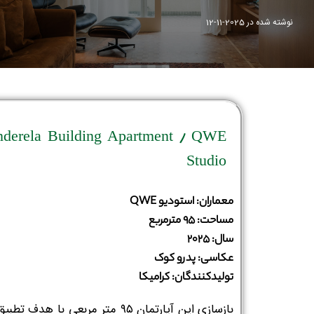
نوشته شده در
2025-11-12
nderela Building Apartment / QWE
Studio
معماران: استودیو QWE
مساحت: ۹۵ مترمربع
سال: ۲۰۲۵
عکاسی: پدرو کوک
تولیدکنندگان: کرامیکا
بازسازی این آپارتمان ۹۵ متر مربعی با هدف ت