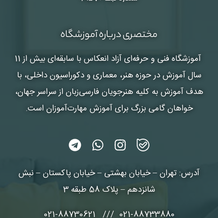
مختصری درباره آموزشگاه
آموزشگاه فنی و حرفه‌ای آزاد انعکاس
با سابقه‌ای بیش از 11
سال آموزش در حوزه هنر، معماری و دکوراسیون داخلی، با
هدف آموزش به کلیه هنرجویان فارسی‌زبان از سراسر جهان،
خواهان گامی بزرگ برای آموزش مهارت‌آموزان است.
آدرس: تهران – خیابان بهشتی – خیابان پاکستان – نبش
شانزدهم – پلاک 58 طبقه 3
021-88733880 /// 021-88730621