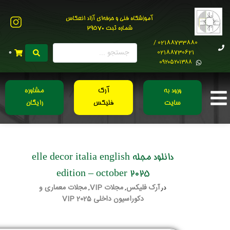
آموزشگاه فنی و حرفه‌ای آزاد انعکاس
شماره ثبت 29570
02188733880 /
02188730621
0
0۹۲۰۵۲۰۱۳۸۸
ورود به
آرک
مشاوره
سایت
فلیکس
رایگان
دانلود مجله elle decor italia english
edition – october 2025
آرک فلیکس
مجلات VIP
مجلات معماری و
در
,
,
دکوراسیون داخلی 2025 VIP