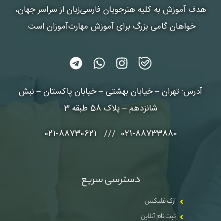
هدف آموزش به کلیه هنرجویان فارسی‌زبان از سراسر جهان،
خواهان گامی بزرگ برای آموزش مهارت‌آموزان است.
آدرس: تهران – خیابان بهشتی – خیابان پاکستان – نبش
شانزدهم – پلاک 58 طبقه 3
021-88733880 /// 021-88730621
دسترسی سریع
آرک فلیکس
ثبت نام آنلاین