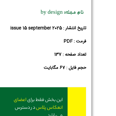
نام مجله: by design
تاریخ انتشار : issue 15 september 2025
فرمت : PDF
تعداد صفحه : 137
حجم فایل :‌ 67 مگابایت
این بخش فقط برای
اعضای
انعکاس پلاس
در دسترس
می‌باشد.