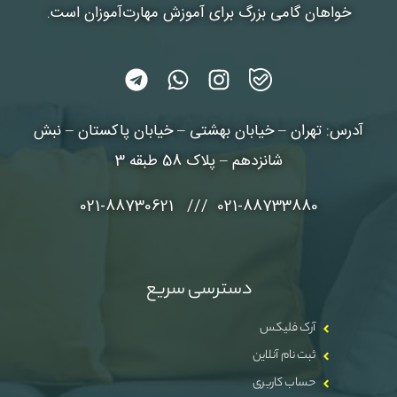
خواهان گامی بزرگ برای آموزش مهارت‌آموزان است.
آدرس: تهران – خیابان بهشتی – خیابان پاکستان – نبش
شانزدهم – پلاک 58 طبقه 3
021-88733880 /// 021-88730621
دسترسی سریع
آرک فلیکس
ثبت نام آنلاین
حساب کاربری