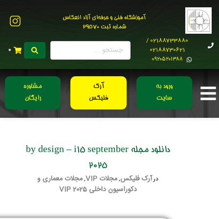
آموزشگاه فنی و حرفه‌ای آزاد انعکاس
شماره ثبت 29570
02188733880 /
02188730621
0
0۹۲۰۵۲۰۱۳۸۸
ورود به
آرک
مشاوره
سایت
فلیکس
رایگان
دانلود مجله by design – i15 september
2025
آرک فلیکس
مجلات VIP
مجلات معماری و
در
,
,
دکوراسیون داخلی 2025 VIP