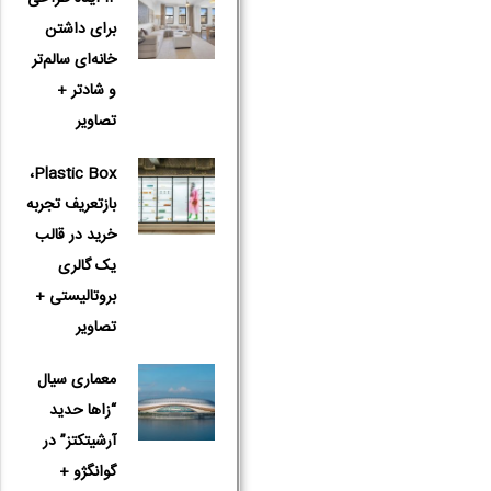
برای داشتن
خانه‌ای سالم‌تر
و شادتر +
تصاویر
Plastic Box،
بازتعریف تجربه
خرید در قالب
یک گالری
بروتالیستی +
تصاویر
معماری سیال
“زاها حدید
آرشیتکتز” در
گوانگژو +