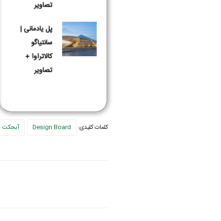
تصاویر
پل یادمانی |
سانتیاگو
کالاتراوا +
تصاویر
کلمات کلیدی:
Design Board
آبجکت دی