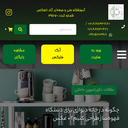
آموزشگاه فنی و حرفه‌ای آزاد انعکاس
شماره ثبت 29570
02188733880 /
02188730621
0
0۹۲۰۵۲۰۱۳۸۸
ورود به
آرک
مشاوره
سایت
فلیکس
رایگان
مقالات دکوراسیون داخلی
چگونه در خانه دیواری برای دستگاه
قهوه‌ساز طراحی کنیم؟+ عکس