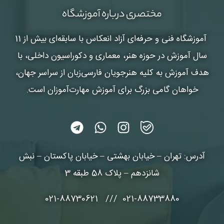
مختصری درباره آموزشگاه
آموزشگاه فنی و حرفه‌ای آزاد انعکاس
با سابقه‌ای بیش از 11
سال آموزش در حوزه هنر، معماری و دکوراسیون داخلی، با
هدف آموزش به کلیه هنرجویان فارسی‌زبان از سراسر جهان،
خواهان گامی بزرگ برای آموزش مهارت‌آموزان است.
آدرس: تهران – خیابان بهشتی – خیابان پاکستان – نبش
شانزدهم – پلاک 58 طبقه 3
021-88733880 /// 021-88730621