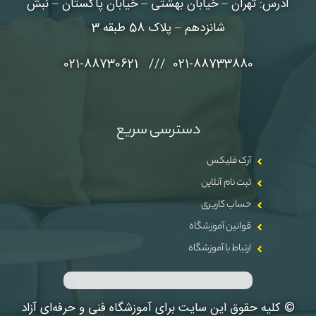
آدرس: تهران – خیابان بهشتی – خیابان پاکستان – نبش
شانزدهم – پلاک 58 طبقه 3
021-88733880 /// 021-88730621
دسترسی سریع
آرک فلیکس
ثبت نام آنلاین
حساب کاربری
قوانین آموزشگاه
ارتباط با آموزشگاه
© کلیه حقوق این سایت برای آموزشگاه فنی و حرفه‌ای آزاد