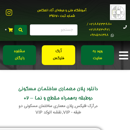
آموزشگاه فنی و حرفه‌ای آزاد انعکاس
شماره ثبت 29570
02188733880 /
02188730621
0
0۹۲۰۵۲۰۱۳۸۸
ورود به
آرک
مشاوره
سایت
فلیکس
رایگان
دانلود پلان معماری ساختمان مسکونی
دوطبقه به‌همراه مقطع و نما – 02
آرک فلیکس
پلان معماری ساختمان مسکونی دو
در
,
طبقه - VIP
نقشه اتوکد VIP
,