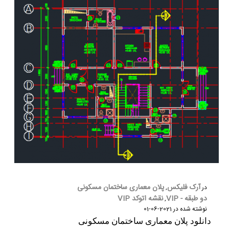
شماره واتس‌اپ :
*
آرک فلیکس
پلان معماری ساختمان مسکونی
در
,
دو طبقه - VIP
نقشه اتوکد VIP
,
نوشته شده در
2021-06-01
دانلود پلان معماری ساختمان مسکونی