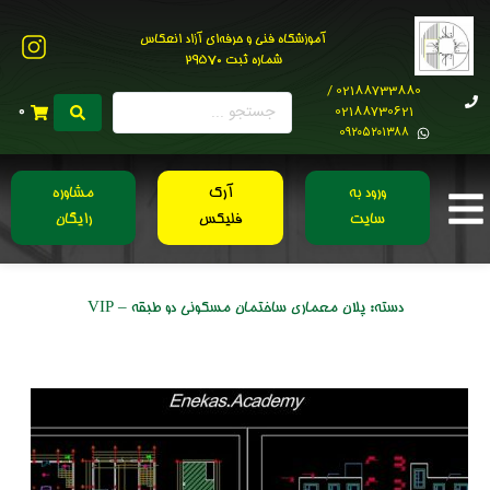
آموزشگاه فنی و حرفه‌ای آزاد انعکاس
شماره ثبت 29570
02188733880 /
02188730621
0
0۹۲۰۵۲۰۱۳۸۸
ورود به
آرک
مشاوره
سایت
فلیکس
رایگان
دسته:
پلان معماری ساختمان مسکونی دو طبقه – VIP