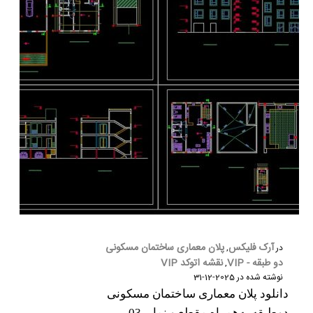
آرک فلیکس
پلان معماری ساختمان مسکونی
در
,
دو طبقه - VIP
نقشه اتوکد VIP
,
نوشته شده در
2025-12-31
دانلود پلان معماری ساختمان مسکونی
دوطبقه به‌همراه مقطع و نما – 03