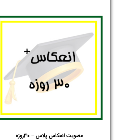
عضویت انعکاس پلاس – 30روزه