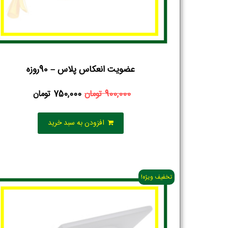
عضویت انعکاس پلاس – 90روزه
900,000
تومان
750,000
تومان
افزودن به سبد خرید
تخفیف ویژه!