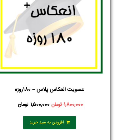
عضویت انعکاس پلاس – 180روزه
1,800,000
تومان
1,500,000
تومان
افزودن به سبد خرید