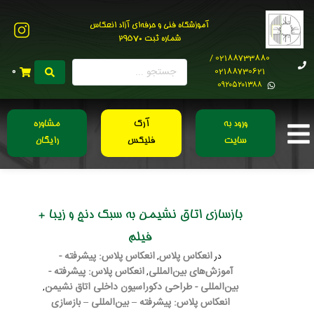
آموزشگاه فنی و حرفه‌ای آزاد انعکاس
شماره ثبت 29570
02188733880 /
02188730621
0
0۹۲۰۵۲۰۱۳۸۸
ورود به
آرک
مشاوره
سایت
فلیکس
رایگان
بازسازی اتاق نشیمن به سبک دنج و زیبا +
فیلم
انعکاس پلاس
انعکاس پلاس: پیشرفته -
در
,
آموزش‌های بین‌المللی
انعکاس پلاس: پیشرفته -
,
بین‌المللی - طراحی دکوراسیون داخلی اتاق نشیمن
,
انعکاس پلاس: پیشرفته – بین‌المللی – بازسازی