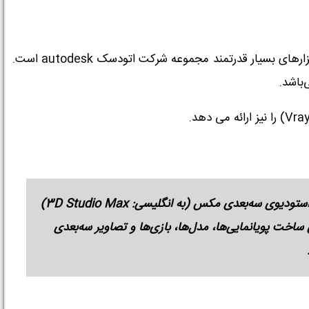
نرم افزار ۳ds max که عموما 3dmax (تری دی مکس) بیان می‌شود یکی از نرم‌افزارهای بسیار قدرتمند مجموعه شرکت اتودسک autodesk است.
‌باشد.
اتودسک تری‌دی‌اس مکس (به انگلیسی: Autodesk 3ds Max) که سابقاً استودیوی سه‌بعدی مکس (به انگلیسی: 3D Studio Max)
 ساخت پویانمایی‌ها، مدل‌ها، بازی‌ها و تصاویر سه‌بعدی