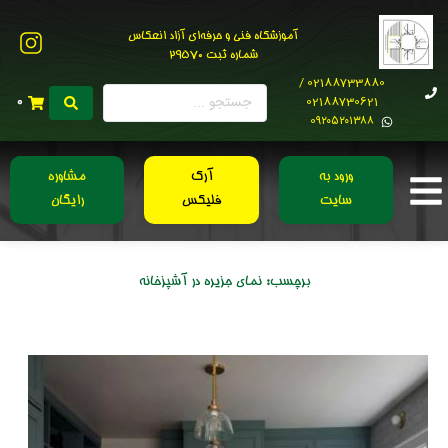
آموزشگاه فنی و حرفه‌ای آزاد انعکاس
شماره ثبت 29570
02188733880 /
02188730621
0
0۹۲۰۵۲۰۱۳۸۸
ورود به
آرک
مشاوره
سایت
فلیکس
رایگان
برچسب:
نمای جزیره در آشپزخانه