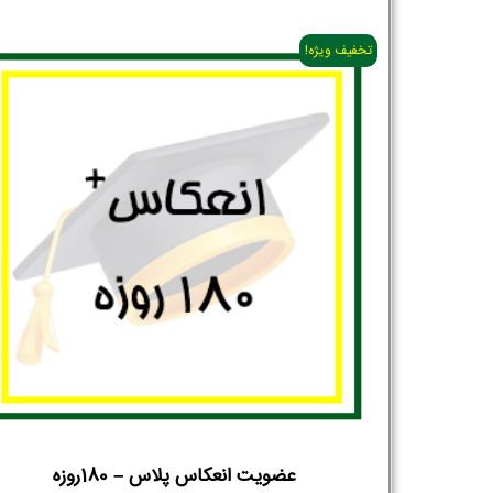
تخفیف ویژه!
عضویت انعکاس پلاس – 180روزه