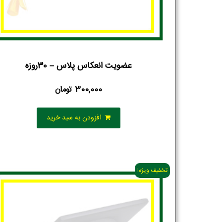
عضویت انعکاس پلاس – 30روزه
300,000
تومان
نام و نام خانوادگی :
*
افزودن به سبد خرید
تلفن همراه :
*
تخفیف ویژه!
شماره واتس‌اپ :
*