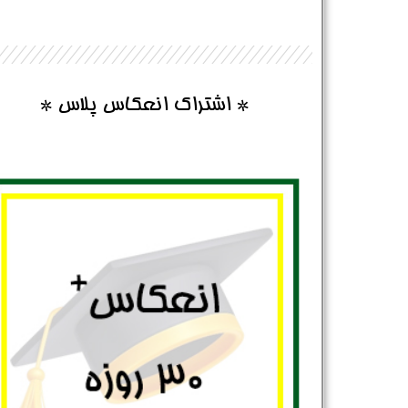
* اشتراک انعکاس پلاس *