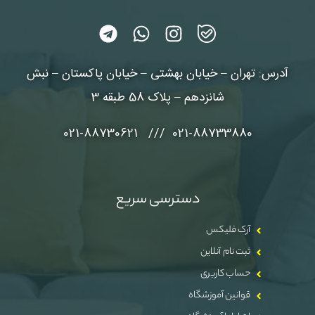
آدرس: تهران – خیابان بهشتی – خیابان پاکستان – نبش
شانزدهم – پلاک 58 طبقه 3
021-88733880 /// 021-88730621
دسترسی سریع
آرک فلیکس
ثبت نام آنلاین
حساب کاربری
قوانین آموزشگاه