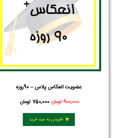
عضویت انعکاس پلاس – 90روزه
900,000
تومان
750,000
تومان
افزودن به سبد خرید