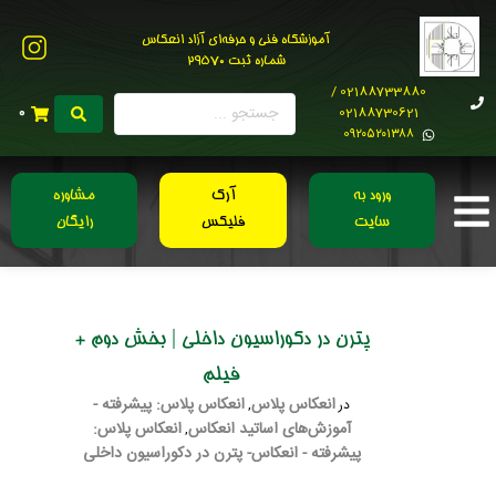
آموزشگاه فنی و حرفه‌ای آزاد انعکاس
شماره ثبت 29570
02188733880 /
02188730621
0
0۹۲۰۵۲۰۱۳۸۸
ورود به
آرک
مشاوره
سایت
فلیکس
رایگان
پترن در دکوراسیون داخلی | بخش دوم +
فیلم
انعکاس پلاس
انعکاس پلاس: پیشرفته -
در
,
آموزش‌های اساتید انعکاس
انعکاس پلاس:
,
پیشرفته - انعکاس- پترن در دکوراسیون داخلی