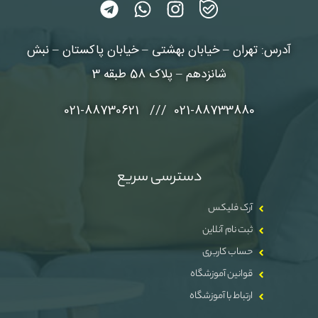
آدرس: تهران – خیابان بهشتی – خیابان پاکستان – نبش
شانزدهم – پلاک 58 طبقه 3
021-88733880 /// 021-88730621
دسترسی سریع
آرک فلیکس
ثبت نام آنلاین
حساب کاربری
قوانین آموزشگاه
ارتباط با آموزشگاه