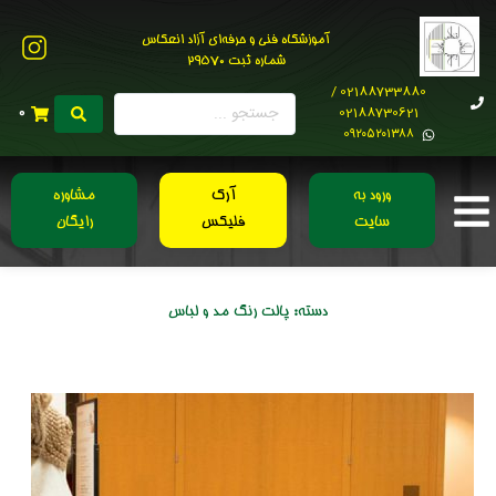
آموزشگاه فنی و حرفه‌ای آزاد انعکاس
شماره ثبت 29570
02188733880 /
02188730621
0
0۹۲۰۵۲۰۱۳۸۸
ورود به
آرک
مشاوره
سایت
فلیکس
رایگان
دسته:
پالت رنگ مد و لباس