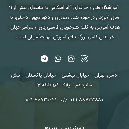
آموزشگاه فنی و حرفه‌ای آزاد انعکاس
با سابقه‌ای بیش از 11
سال آموزش در حوزه هنر، معماری و دکوراسیون داخلی، با
هدف آموزش به کلیه هنرجویان فارسی‌زبان از سراسر جهان،
خواهان گامی بزرگ برای آموزش مهارت‌آموزان است.
آدرس: تهران – خیابان بهشتی – خیابان پاکستان – نبش
شانزدهم – پلاک 58 طبقه 3
021-88733880 /// 021-88730621
دسترسی سریع