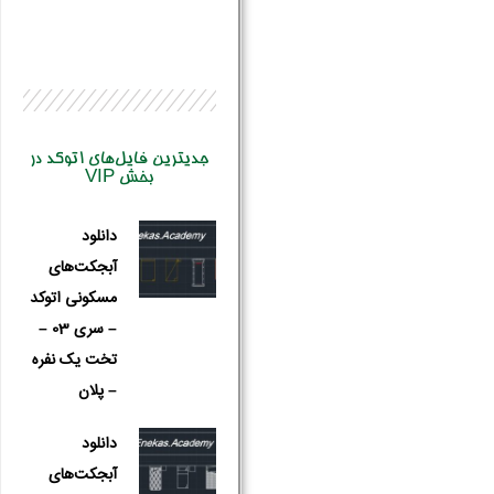
جدیترین فایل‌های اتوکد در
بخش VIP
دانلود
آبجکت‌های
مسکونی اتوکد
– سری 03 –
تخت یک نفره
– پلان
نام و نام 
دانلود
آبجکت‌های