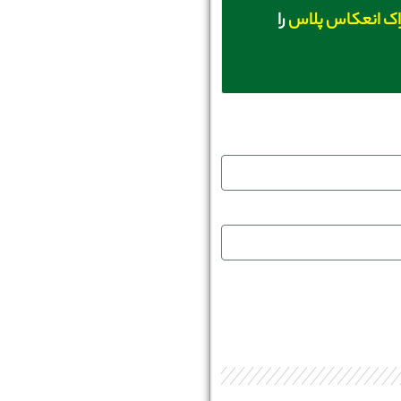
اک انعکاس پلاس
را