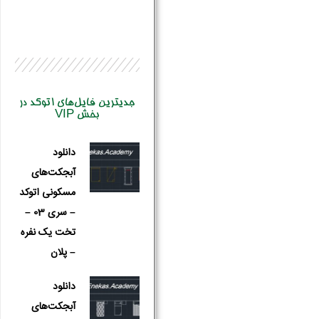
جدیترین فایل‌های اتوکد در
بخش VIP
دانلود
آبجکت‌های
مسکونی اتوکد
– سری 03 –
تخت یک نفره
– پلان
نام و نام 
دانلود
آبجکت‌های