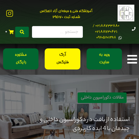
آموزشگاه فنی و حرفه‌ای آزاد انعکاس
شماره ثبت 29570
02188733880 /
02188730621
0
0۹۲۰۵۲۰۱۳۸۸
ورود به
آرک
مشاوره
سایت
فلیکس
رایگان
مقالات دکوراسیون داخلی
استفاده از بافت در دکوراسیون داخلی و
چیدمان با 4 ایده کاربردی