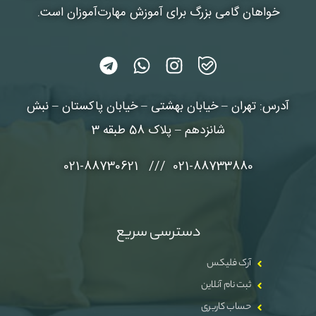
خواهان گامی بزرگ برای آموزش مهارت‌آموزان است.
آدرس: تهران – خیابان بهشتی – خیابان پاکستان – نبش
شانزدهم – پلاک 58 طبقه 3
021-88733880 /// 021-88730621
دسترسی سریع
آرک فلیکس
ثبت نام آنلاین
حساب کاربری