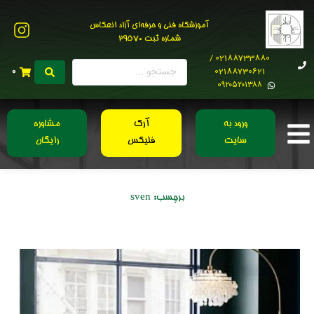
آموزشگاه فنی و حرفه‌ای آزاد انعکاس
شماره ثبت 29570
02188733880 /
02188730621
0
0۹۲۰۵۲۰۱۳۸۸
ورود به
آرک
مشاوره
سایت
فلیکس
رایگان
برچسب:
sven