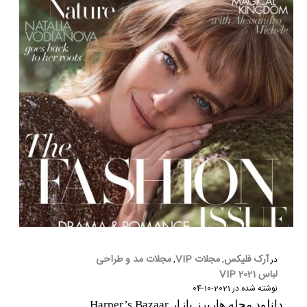
آرک فلیکس
مجلات VIP
مجلات مد و طراحی
در
,
,
لباس 2021 VIP
نوشته شده در
2021-10-04
دانلود مجله هارپرز بازار Harper’s Bazaar