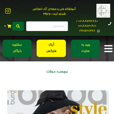
آموزشگاه فنی و حرفه‌ای آزاد انعکاس
شماره ثبت 29570
02188733880 /
02188730621
0
0۹۲۰۵۲۰۱۳۸۸
ورود به
آرک
مشاوره
سایت
فلیکس
رایگان
برچسب:
مجلات