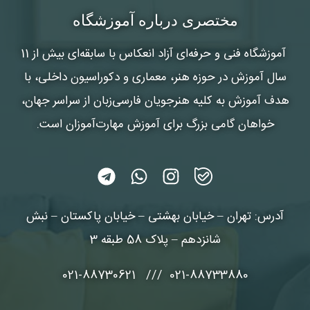
مختصری درباره آموزشگاه
آموزشگاه فنی و حرفه‌ای آزاد انعکاس
با سابقه‌ای بیش از 11
سال آموزش در حوزه هنر، معماری و دکوراسیون داخلی، با
هدف آموزش به کلیه هنرجویان فارسی‌زبان از سراسر جهان،
خواهان گامی بزرگ برای آموزش مهارت‌آموزان است.
آدرس: تهران – خیابان بهشتی – خیابان پاکستان – نبش
شانزدهم – پلاک 58 طبقه 3
021-88733880 /// 021-88730621