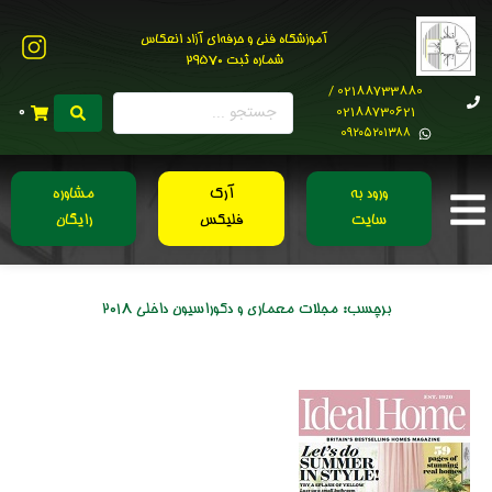
آموزشگاه فنی و حرفه‌ای آزاد انعکاس
شماره ثبت 29570
02188733880 /
02188730621
0
0۹۲۰۵۲۰۱۳۸۸
ورود به
آرک
مشاوره
سایت
فلیکس
رایگان
برچسب:
مجلات معماری و دکوراسیون داخلی 2018