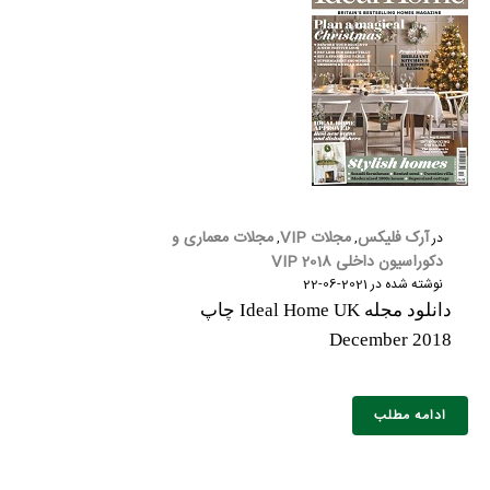
نام و نام خانوادگی :
*
تلفن همراه :
*
آرک فلیکس
مجلات VIP
مجلات معماری و
در
,
,
دکوراسیون داخلی 2018 VIP
شماره واتس‌اپ :
*
نوشته شده در
2021-06-22
دانلود مجله Ideal Home UK چاپ
December 2018
ادامه مطلب