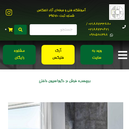
آموزشگاه فنی و حرفه‌ای آزاد انعکاس
شماره ثبت 29570
02188733880 /
02188730621
0
0۹۲۰۵۲۰۱۳۸۸
ورود به
آرک
مشاوره
سایت
فلیکس
رایگان
برچسب:
فرش در دکوراسیون داخلی