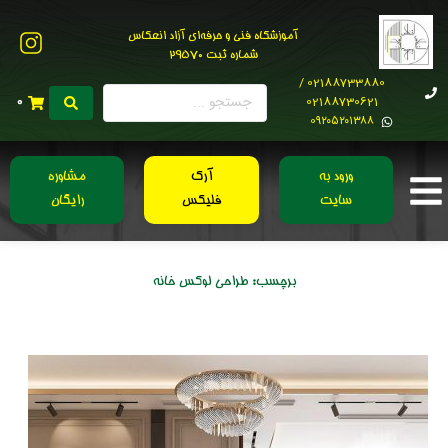
آموزشگاه فنی و حرفه‌ای آزاد انعکاس
شماره ثبت 29570
02188733880 /
02188730621
0
0۹۲۰۵۲۰۱۳۸۸
ورود به
آرک
مشاوره
سایت
فلیکس
رایگان
برچسب:
طراحی لوکس خانه