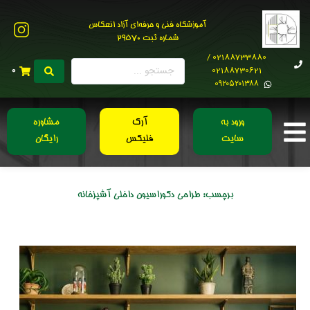
آموزشگاه فنی و حرفه‌ای آزاد انعکاس
شماره ثبت 29570
02188733880 /
02188730621
0
0۹۲۰۵۲۰۱۳۸۸
ورود به
آرک
مشاوره
سایت
فلیکس
رایگان
برچسب:
طراحی دکوراسیون داخلی آشپزخانه