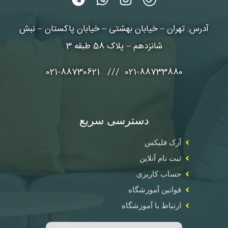
آدرس: تهران – خیابان بهشتی – خیابان پاکستان – نبش
شانزدهم – پلاک 58 طبقه 3
021-88733880 /// 021-88730621
دسترسی سریع
آرک فلیکس
ثبت نام آنلاین
حساب کاربری
قوانین آموزشگاه
ارتباط با آموزشگاه