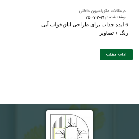
تلفن همراه :
*
مقالات دکوراسیون داخلی
در
نوشته شده در
2021-07-25
6 ایده جذاب برای طراحی اتاق‌خواب آبی
رنگ + تصاویر
شماره واتس‌اپ :
*
ادامه مطلب