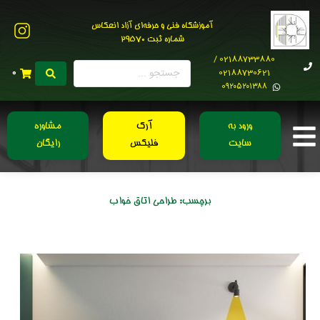
آموزشگاه فنی و حرفه‌ای آزاد انعکاس
شماره ثبت 29570
02188733880 /
02188730621
0
0۹۲۰۵۲۰۱۳۸۸
ورود به
آرک
مشاوره
سایت
فلیکس
رایگان
برچسب:
طراحی اتاق خواب