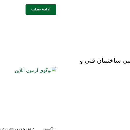
ادامه مطلب
ی ساختمان فنی و
خانوادگی :
*
تلفن همراه :
*
شماره واتس‌اپ :
*
آزمون
در
نوشته شده در
2022-06-11