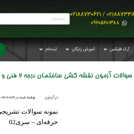
02188733880 / 021887
0۹۲۰۵۲۰۱۳۸۸
آرک فلیکس
آموزش رایگان
ثبت‌نام
سوالات آزمون نقشه کشی ساختمان درجه 2 فنی و حرفه ای
آزمون
در
نوشته شده در
2023-07-18
نمونه سوالات تشریح
حرفه‌ای – سری02