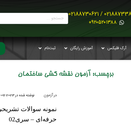
02188733880 / 021887
0۹۲۰۵۲۰۱۳۸۸
آرک فلیکس
آموزش رایگان
ثبت‌نام
برچسب:
آزمون نقشه کشی ساختمان
آزمون
در
نوشته شده در
2023-07-18
نمونه سوالات تشریح
حرفه‌ای – سری02