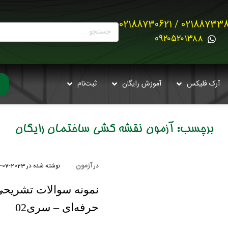
02188733880 / 021887
0۹۲۰۵۲۰۱۳۸۸
آرک فلیکس
آموزش رایگان
ثبت‌نام
برچسب:
آزمون نقشه کشی ساختمان رایگان
آزمون
در
نوشته شده در
2023-07-18
نمونه سوالات تشریح
حرفه‌ای – سری02