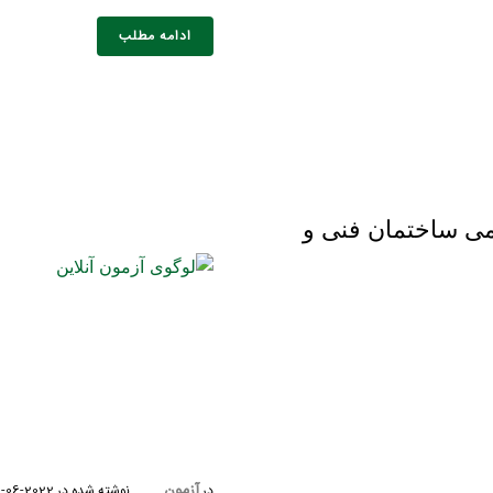
ادامه مطلب
ی ساختمان فنی و
خانوادگی :
*
تلفن همراه :
*
شماره واتس‌اپ :
*
آزمون
در
نوشته شده در
2022-06-11